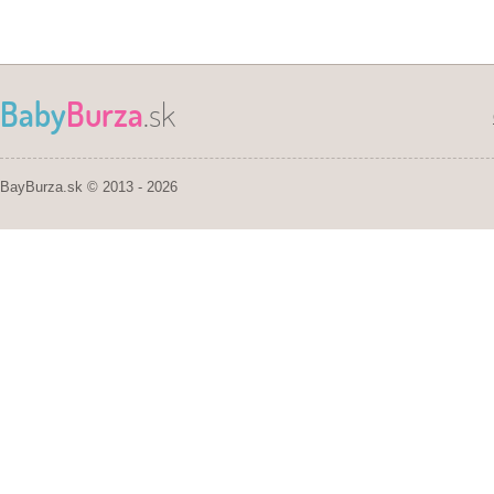
Baby
Burza
.sk
BayBurza.sk © 2013 - 2026