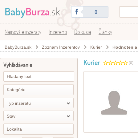
Baby
Burza
.sk
0
Najnovšie inzeráty
Inzerenti
Diskusia
Články
BabyBurza.sk
Zoznam Inzerentov
Kurier
Hodnotenia
Kurier
(0)
Vyhľadávanie
Typ inzerátu
Stav