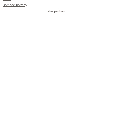
Domáce potreby
ďalší partneri