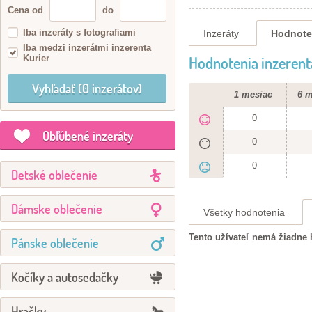
Cena od
do
Iba inzeráty s fotografiami
Inzeráty
Hodnote
Iba medzi inzerátmi inzerenta
Kurier
Hodnotenia inzerent
1 mesiac
6 m
0
Obľúbené inzeráty
0
0
Detské oblečenie
Dámske oblečenie
Všetky hodnotenia
Tento užívateľ nemá žiadne 
Pánske oblečenie
Kočíky a autosedačky
Hračky