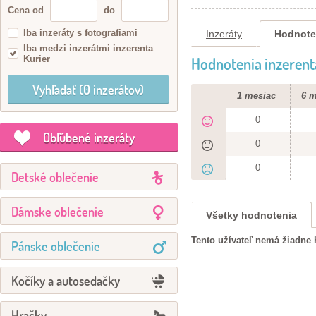
Cena od
do
Iba inzeráty s fotografiami
Inzeráty
Hodnote
Iba medzi inzerátmi inzerenta
Kurier
Hodnotenia inzerent
1 mesiac
6 m
0
Obľúbené inzeráty
0
0
Detské oblečenie
Dámske oblečenie
Všetky hodnotenia
Tento užívateľ nemá žiadne 
Pánske oblečenie
Kočíky a autosedačky
Hračky