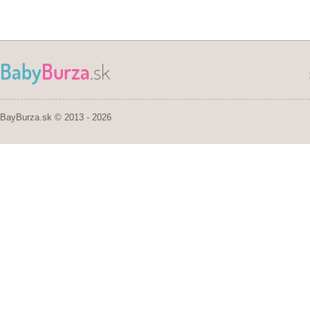
Baby
Burza
.sk
BayBurza.sk © 2013 - 2026