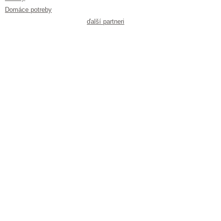
Domáce potreby
ďalší partneri