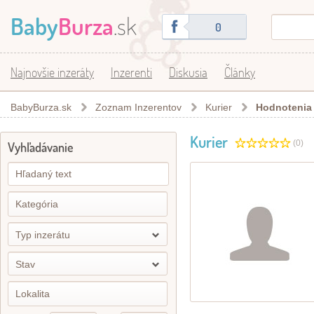
Baby
Burza
.sk
0
Najnovšie inzeráty
Inzerenti
Diskusia
Články
BabyBurza.sk
Zoznam Inzerentov
Kurier
Hodnotenia
Kurier
(0)
Vyhľadávanie
Typ inzerátu
Stav